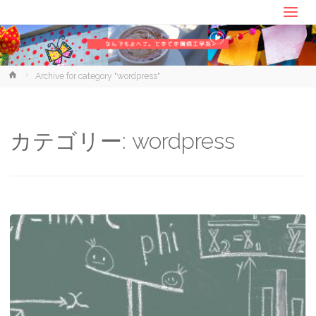
ホ
Archive for category "wordpress"
ー
ム
カテゴリー:
wordpress