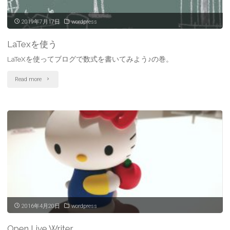
2019年7月17日
wordpress
LaTexを使う
LaTeXを使ってブログで数式を書いてみよう♪の巻。
"LaTex
Read more
を
使
う"
2016年4月20日
wordpress
Open Live Writer