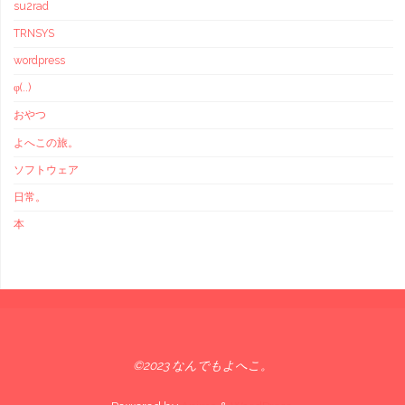
su2rad
TRNSYS
wordpress
φ(..)
おやつ
よへこの旅。
ソフトウェア
日常。
本
©2023 なんでもよへこ。