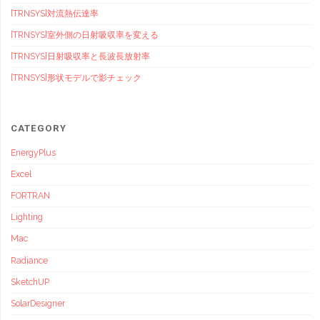
[TRNSYS]対流熱伝達率
[TRNSYS]室外側の日射吸収率を変える
[TRNSYS]日射吸収率と長波長放射率
[TRNSYS]形状モデルで影チェック
CATEGORY
EnergyPlus
Excel
FORTRAN
Lighting
Mac
Radiance
SketchUP
SolarDesigner