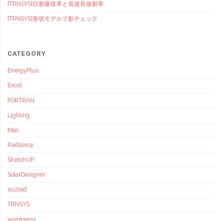
[TRNSYS]日射吸収率と長波長放射率
[TRNSYS]形状モデルで影チェック
CATEGORY
EnergyPlus
Excel
FORTRAN
Lighting
Mac
Radiance
SketchUP
SolarDesigner
su2rad
TRNSYS
wordpress