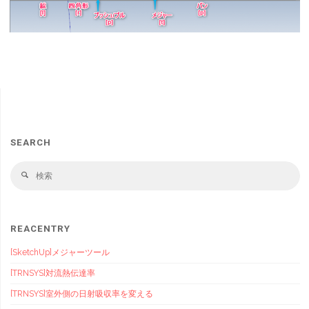
SEARCH
検
検
索
索
対
象
REACENTRY
[SketchUp]メジャーツール
[TRNSYS]対流熱伝達率
[TRNSYS]室外側の日射吸収率を変える