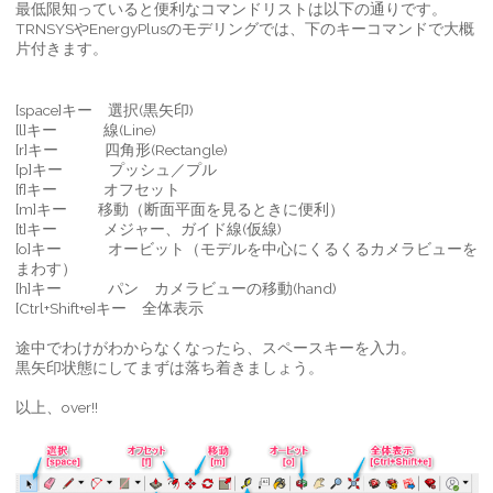
最低限知っていると便利なコマンドリストは以下の通りです。
TRNSYSやEnergyPlusのモデリングでは、下のキーコマンドで大概
片付きます。
[space]キー 選択(黒矢印)
[l]キー 線(Line)
[r]キー 四角形(Rectangle)
[p]キー プッシュ／プル
[f]キー オフセット
[m]キー 移動（断面平面を見るときに便利）
[t]キー メジャー、ガイド線(仮線)
[o]キー オービット（モデルを中心にくるくるカメラビューを
まわす）
[h]キー パン カメラビューの移動(hand)
[Ctrl+Shift+e]キー 全体表示
途中でわけがわからなくなったら、スペースキーを入力。
黒矢印状態にしてまずは落ち着きましょう。
以上、over!!