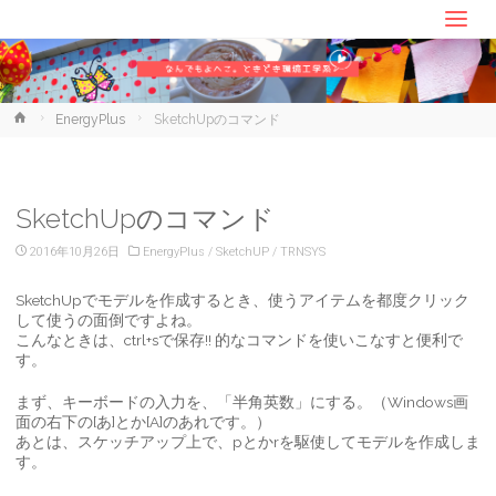
ホ
EnergyPlus
SketchUpのコマンド
ー
ム
SketchUpのコマンド
2016年10月26日
EnergyPlus
/
SketchUP
/
TRNSYS
SketchUpでモデルを作成するとき、使うアイテムを都度クリック
して使うの面倒ですよね。
こんなときは、ctrl+sで保存!! 的なコマンドを使いこなすと便利で
す。
まず、キーボードの入力を、「半角英数」にする。（Windows画
面の右下の[あ]とか[A]のあれです。）
あとは、スケッチアップ上で、pとかrを駆使してモデルを作成しま
す。