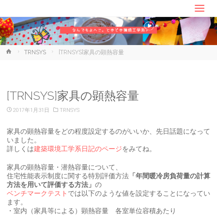
ホ
TRNSYS
[TRNSYS]家具の顕熱容量
ー
ム
[TRNSYS]家具の顕熱容量
2017年1月31日
TRNSYS
家具の顕熱容量をどの程度設定するのがいいか、先日話題になって
いました。
詳しくは
建築環境工学系日記のページ
をみてね。
家具の顕熱容量・潜熱容量について、
住宅性能表示制度に関する特別評価方法
「年間暖冷房負荷量の計算
方法を用いて評価する方法」
の
ベンチマークテスト
では以下のような値を設定することになってい
ます。
・室内（家具等による）顕熱容量 各室単位容積あたり