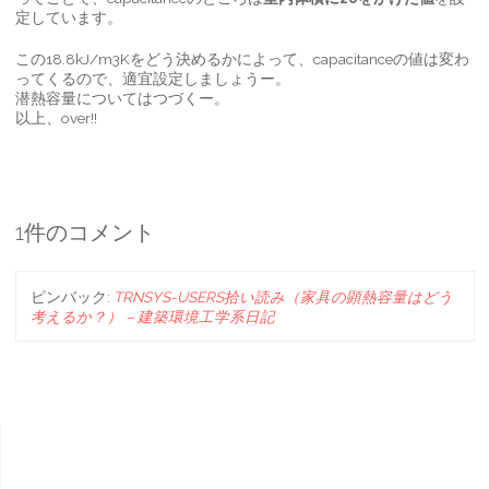
定しています。
この18.8kJ/m3Kをどう決めるかによって、capacitanceの値は変わ
ってくるので、適宜設定しましょうー。
潜熱容量についてはつづくー。
以上、over!!
1件のコメント
ピンバック:
TRNSYS-USERS拾い読み（家具の顕熱容量はどう
考えるか？） – 建築環境工学系日記