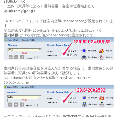
18.8kJ/m3K
・室内（家具等による）潜熱容量 各室単位容積あたり
41.9kJ/m3(g/kg’)
TRNSYSのデフォルトでは室内空気のcapacitanceが設定されていま
す。
空気の密度×比熱=1.204[kg/m3]×1.012[kJ/kgK]=1.218[kJ/m3K]
室内体積に1.2
をかけた値がcapacitanceに設定されます。
室内家具等の顕熱容量を見込んで計算する場合は、室内空気分の顕
熱容量に家具分の顕熱容量を加えて計算します。
capacitance[kJ/K]=(1.218+18.8)[kJ/m3K]×volume[m3]＝
20.018×volume
ってことで、capacitanceのところは
室内体積に20をかけた値
を設