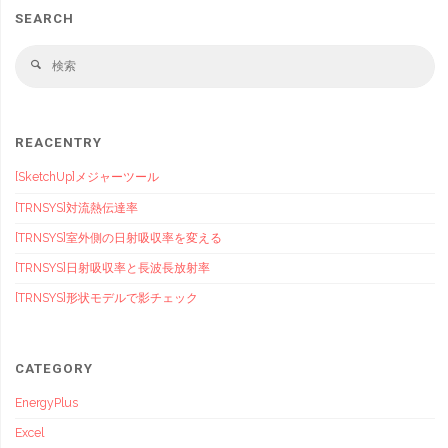
SEARCH
検
検
索
索
対
象
REACENTRY
[SketchUp]メジャーツール
[TRNSYS]対流熱伝達率
[TRNSYS]室外側の日射吸収率を変える
[TRNSYS]日射吸収率と長波長放射率
[TRNSYS]形状モデルで影チェック
CATEGORY
EnergyPlus
Excel